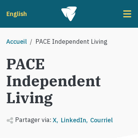
Aller au contenu principal
To
English
Fil d'Ariane
Accueil
PACE Independent Living
PACE
Independent
Living
Partager via:
X
LinkedIn
Courriel