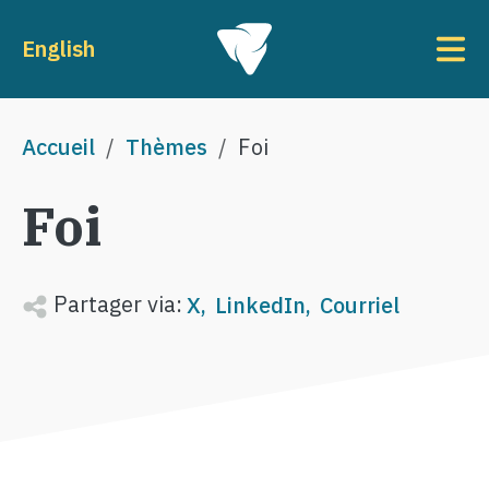
Aller au contenu principal
To
English
Fil d'Ariane
Accueil
Thèmes
Foi
Foi
Partager via:
X
LinkedIn
Courriel