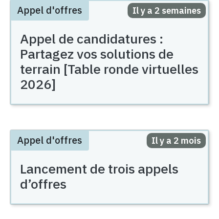
Appel d'offres
Posted
Il y a 2 semaines
Appel de candidatures :
Partagez vos solutions de
terrain [Table ronde virtuelles
2026]
Appel d'offres
Posted
Il y a 2 mois
Lancement de trois appels
d’offres