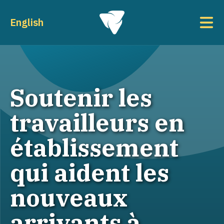
Aller au contenu principal
To
English
Soutenir les
travailleurs en
établissement
qui aident les
nouveaux
arrivants à